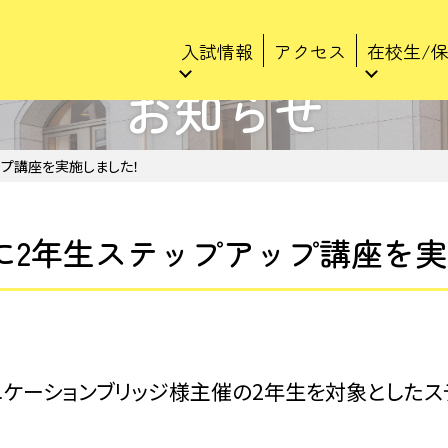
入試情報
アクセス
在校生/
お知らせ
アップ講座を実施しました！
(火)に2年生ステップアップ講座を
ュニケーションブリッジ様主催の2年生を対象とした